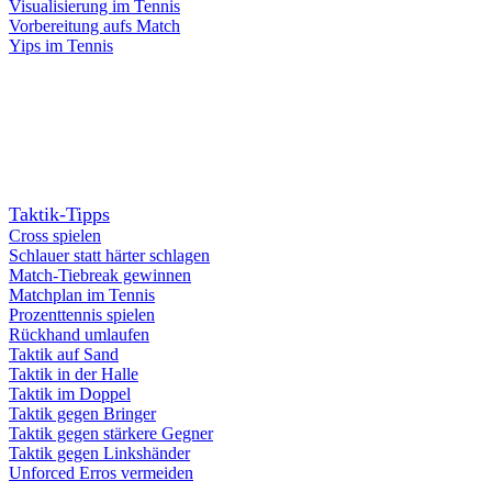
Visualisierung im Tennis
Vorbereitung aufs Match
Yips im Tennis
Taktik-Tipps
Cross spielen
Schlauer statt härter schlagen
Match-Tiebreak gewinnen
Matchplan im Tennis
Prozenttennis spielen
Rückhand umlaufen
Taktik auf Sand
Taktik in der Halle
Taktik im Doppel
Taktik gegen Bringer
Taktik gegen stärkere Gegner
Taktik gegen Linkshänder
Unforced Erros vermeiden