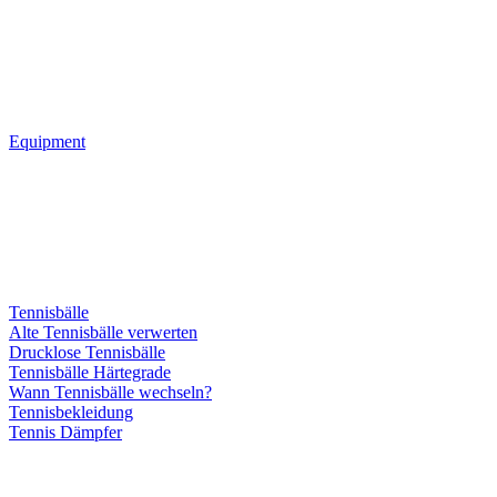
Equipment
Tennisbälle
Alte Tennisbälle verwerten
Drucklose Tennisbälle
Tennisbälle Härtegrade
Wann Tennisbälle wechseln?
Tennisbekleidung
Tennis Dämpfer