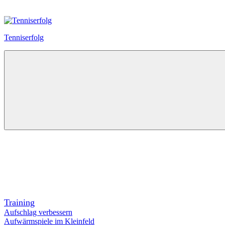
Zum
Inhalt
springen
Tenniserfolg
Training
Aufschlag verbessern
Aufwärmspiele im Kleinfeld