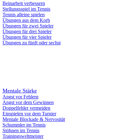
Beinarbeit verbessern
Stellungsspiel im Tennis
Tennis alleine spielen
Übungen aus dem Korb
Übungen für zwei Spieler
Übungen für drei Spieler
Übungen für vier Spieler
Übungen zu fünft oder sechst
Mentale Stärke
Angst vor Fehlern
Angst vor dem Gewinnen
Doppelfehler vermeiden
Einspielen vor dem Turnier
Mentale Blockade & Nervosität
Schummler im Tennis
Stöhnen im Tennis
Trainingsweltmeister