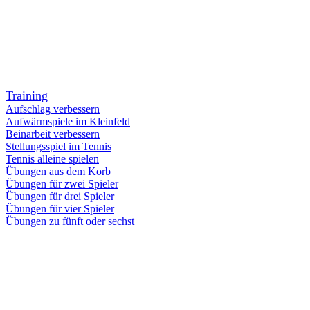
Training
Aufschlag verbessern
Aufwärmspiele im Kleinfeld
Beinarbeit verbessern
Stellungsspiel im Tennis
Tennis alleine spielen
Übungen aus dem Korb
Übungen für zwei Spieler
Übungen für drei Spieler
Übungen für vier Spieler
Übungen zu fünft oder sechst