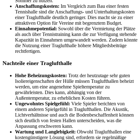
Sommer zu nutzen.
Anschaffungskosten:
Im Vergleich zum Bau einer festen
Tennishalle sind die Anschaffungs- und Unterhaltungskosten
einer Traglufthalle deutlich geringer. Dies macht sie zu einer
attraktiven Option für Vereine mit begrenztem Budget.
Einnahmepotential:
Sowohl über die Vermietung der Plätze
als auch über Tennistraining kann die zur Verfügung stehende
Kapazität in Einnahmen umgewandelt werden. Zudem könnte
die Nutzung einer Traglufthalle höhere Mitgliedsbeiträge
rechtfertigen.
Nachteile einer Traglufthalle
Hohe Beheizungskosten:
Trotz der heutzutage sehr guten
Isoliereigenschaften der Hülle müssen Traglufthallen beheizt
werden, um eine angenehme Spieltemperatur zu
gewährleisten. Dies kann, abhängig von der
Außentemperatur, zu erheblichen Kosten führen.
Ungewohntes Spielgefühl:
Viele Spieler berichten von
einem anderen Spielgefühl in Traglufthallen. Die Akustik,
Lichtverhältnisse und auch die Bodenbeschaffenheit können
sich deutlich von festen Hallen unterscheiden, was die
Anpassung erschweren kann.
Wartung und Langlebigkeit:
Obwohl Traglufthallen eine
kostengünstigere Lösung sind, erfordern sie regelmäßige