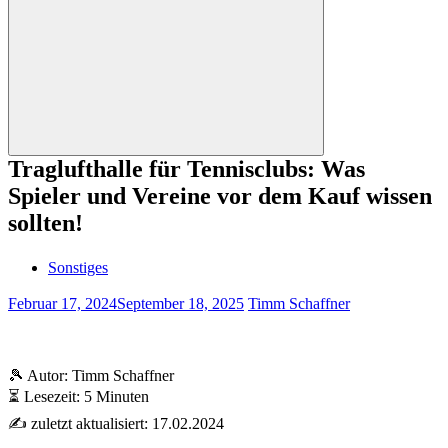
nach:
Suchen
Traglufthalle für Tennisclubs: Was
Spieler und Vereine vor dem Kauf wissen
sollten!
Sonstiges
Februar 17, 2024
September 18, 2025
Timm Schaffner
🎾 Autor: Timm Schaffner
⏳ Lesezeit: 5 Minuten
✍️ zuletzt aktualisiert: 17.02.2024