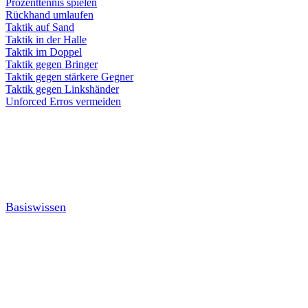
Prozenttennis spielen
Rückhand umlaufen
Taktik auf Sand
Taktik in der Halle
Taktik im Doppel
Taktik gegen Bringer
Taktik gegen stärkere Gegner
Taktik gegen Linkshänder
Unforced Erros vermeiden
Basiswissen