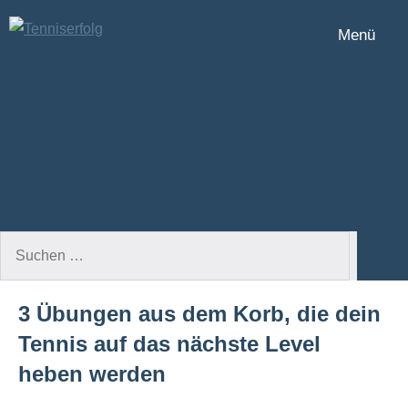
Zum
Menü
Inhalt
Tenniserfolg
springen
Suchen
Such
nach:
3 Übungen aus dem Korb, die dein
Tennis auf das nächste Level
heben werden