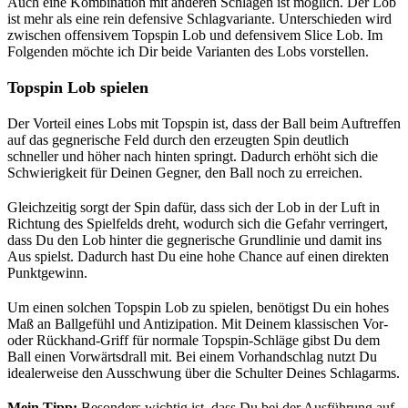
Auch eine Kombination mit anderen Schlägen ist möglich. Der Lob
ist mehr als eine rein defensive Schlagvariante. Unterschieden wird
zwischen offensivem Topspin Lob und defensivem Slice Lob. Im
Folgenden möchte ich Dir beide Varianten des Lobs vorstellen.
Topspin Lob spielen
Der Vorteil eines Lobs mit Topspin ist, dass der Ball beim Auftreffen
auf das gegnerische Feld durch den erzeugten Spin deutlich
schneller und höher nach hinten springt. Dadurch erhöht sich die
Schwierigkeit für Deinen Gegner, den Ball noch zu erreichen.
Gleichzeitig sorgt der Spin dafür, dass sich der Lob in der Luft in
Richtung des Spielfelds dreht, wodurch sich die Gefahr verringert,
dass Du den Lob hinter die gegnerische Grundlinie und damit ins
Aus spielst. Dadurch hast Du eine hohe Chance auf einen direkten
Punktgewinn.
Um einen solchen Topspin Lob zu spielen, benötigst Du ein hohes
Maß an Ballgefühl und Antizipation. Mit Deinem klassischen Vor-
oder Rückhand-Griff für normale Topspin-Schläge gibst Du dem
Ball einen Vorwärtsdrall mit. Bei einem Vorhandschlag nutzt Du
idealerweise den Ausschwung über die Schulter Deines Schlagarms.
Mein Tipp:
Besonders wichtig ist, dass Du bei der Ausführung auf