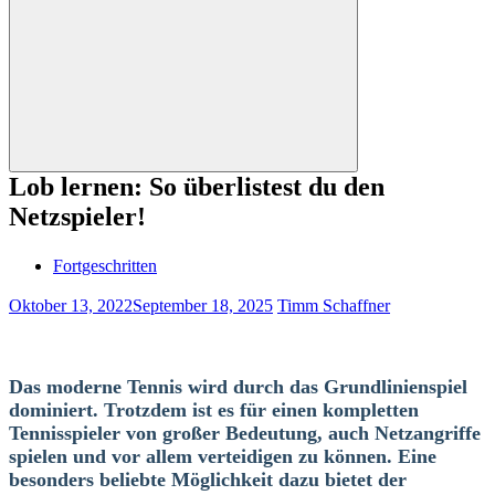
nach:
Suchen
Lob lernen: So überlistest du den
Netzspieler!
Fortgeschritten
Oktober 13, 2022
September 18, 2025
Timm Schaffner
Das moderne Tennis wird durch das Grundlinienspiel
dominiert. Trotzdem ist es für einen kompletten
Tennisspieler von großer Bedeutung, auch Netzangriffe
spielen und vor allem verteidigen zu können. Eine
besonders beliebte Möglichkeit dazu bietet der