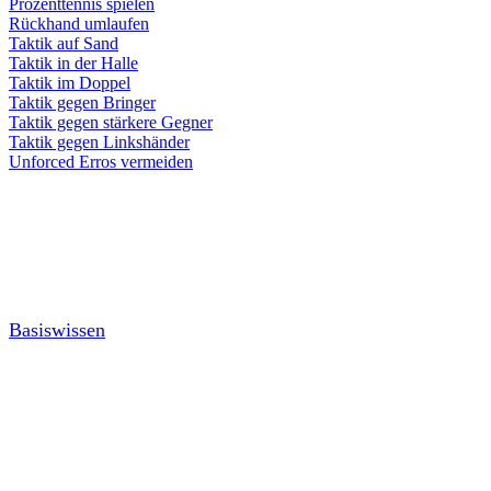
Prozenttennis spielen
Rückhand umlaufen
Taktik auf Sand
Taktik in der Halle
Taktik im Doppel
Taktik gegen Bringer
Taktik gegen stärkere Gegner
Taktik gegen Linkshänder
Unforced Erros vermeiden
Basiswissen