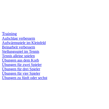
Training
Aufschlag verbessern
Aufwärmspiele im Kleinfeld
Beinarbeit verbessern
Stellungsspiel im Tennis
Tennis alleine spielen
Übungen aus dem Korb
Übungen für zwei Spieler
Übungen für drei Spieler
Übungen für vier Spieler
Übungen zu fünft oder sechst