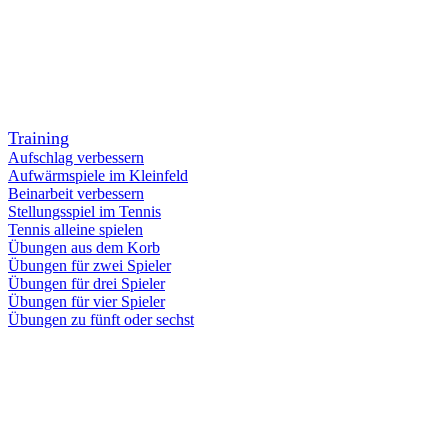
Training
Aufschlag verbessern
Aufwärmspiele im Kleinfeld
Beinarbeit verbessern
Stellungsspiel im Tennis
Tennis alleine spielen
Übungen aus dem Korb
Übungen für zwei Spieler
Übungen für drei Spieler
Übungen für vier Spieler
Übungen zu fünft oder sechst