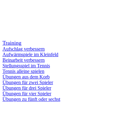
Training
Aufschlag verbessern
Aufwärmspiele im Kleinfeld
Beinarbeit verbessern
Stellungsspiel im Tennis
Tennis alleine spielen
Übungen aus dem Korb
Übungen für zwei Spieler
Übungen für drei Spieler
Übungen für vier Spieler
Übungen zu fünft oder sechst