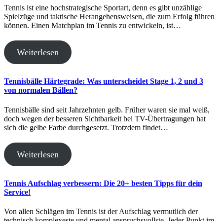
Tennis ist eine hochstrategische Sportart, denn es gibt unzählige
Spielzüge und taktische Herangehensweisen, die zum Erfolg führen
können. Einen Matchplan im Tennis zu entwickeln, ist…
Weiterlesen
Tennisbälle Härtegrade: Was unterscheidet Stage 1, 2 und 3
von normalen Bällen?
Tennisbälle sind seit Jahrzehnten gelb. Früher waren sie mal weiß,
doch wegen der besseren Sichtbarkeit bei TV-Übertragungen hat
sich die gelbe Farbe durchgesetzt. Trotzdem findet…
Weiterlesen
Tennis Aufschlag verbessern: Die 20+ besten Tipps für dein
Service!
Von allen Schlägen im Tennis ist der Aufschlag vermutlich der
technisch komplexeste und mental anspruchsvollste. Jeder Punkt im