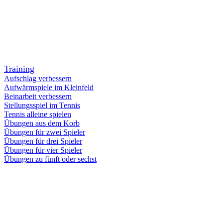
Training
Aufschlag verbessern
Aufwärmspiele im Kleinfeld
Beinarbeit verbessern
Stellungsspiel im Tennis
Tennis alleine spielen
Übungen aus dem Korb
Übungen für zwei Spieler
Übungen für drei Spieler
Übungen für vier Spieler
Übungen zu fünft oder sechst