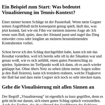
Ein Beispiel zum Start: Was bedeutet
Visualisierung im Tennis-Kontext?
Einer meiner besten Schläge ist der Passierball. Wenn mein Gegner
seinen Angriffsball nicht konsequent genug spielt, läuft das, was
jetzt kommt, fast wie ein Film vor meinem inneren Auge ab: Ich
renne zum Ball, spüre, dass der Abstand passt und nagel das Ding
entweder cross oder longline an meinem heranstürmenden
Kontrahenten vorbei.
Schon bevor ich den Schlag durchgeführt habe, kann ich mir das
Resultat vorstellen, weil ich bereits sehr oft in der Situation war und
genau weiß, wie es sich anfühlt, einen guten Passierschlag zu
spielen. Spätestens im Treffpunkt weiß ich dann, ob es auch wieder
geklappt hat. Ohne übers Netz zu sehen (denn meine Augen sollen
ja den Ball fixieren), kann ich trotzdem erahnen, welche Flugkurve
der Ball hat und dass mein Gegner sich noch so sehr strecken kann.
Gehe die Visualisierung mit allen Sinnen an
Der Begriff „Visualisierung“ ist eigentlich zu kurz gegriffen, denn es
geht nicht nur darum, sich einen guten Schlag optisch vorzustellen.
Auch das Feeling, das du während der Ausführung des Schlages