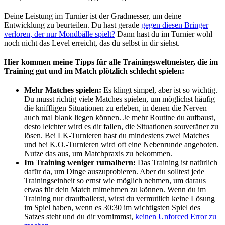
Deine Leistung im Turnier ist der Gradmesser, um deine
Entwicklung zu beurteilen. Du hast gerade
gegen diesen Bringer
verloren, der nur Mondbälle spielt?
Dann hast du im Turnier wohl
noch nicht das Level erreicht, das du selbst in dir siehst.
Hier kommen meine Tipps für alle Trainingsweltmeister, die im
Training gut und im Match plötzlich schlecht spielen:
Mehr Matches spielen:
Es klingt simpel, aber ist so wichtig.
Du musst richtig viele Matches spielen, um möglichst häufig
die kniffligen Situationen zu erleben, in denen die Nerven
auch mal blank liegen können. Je mehr Routine du aufbaust,
desto leichter wird es dir fallen, die Situationen souveräner zu
lösen. Bei LK-Turnieren hast du mindestens zwei Matches
und bei K.O.-Turnieren wird oft eine Nebenrunde angeboten.
Nutze das aus, um Matchpraxis zu bekommen.
Im Training weniger rumalbern:
Das Training ist natürlich
dafür da, um Dinge auszuprobieren. Aber du solltest jede
Trainingseinheit so ernst wie möglich nehmen, um daraus
etwas für dein Match mitnehmen zu können. Wenn du im
Training nur draufballerst, wirst du vermutlich keine Lösung
im Spiel haben, wenn es 30:30 im wichtigsten Spiel des
Satzes steht und du dir vornimmst,
keinen Unforced Error zu