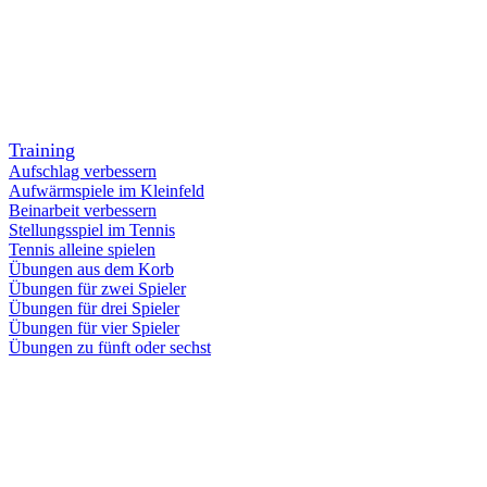
Training
Aufschlag verbessern
Aufwärmspiele im Kleinfeld
Beinarbeit verbessern
Stellungsspiel im Tennis
Tennis alleine spielen
Übungen aus dem Korb
Übungen für zwei Spieler
Übungen für drei Spieler
Übungen für vier Spieler
Übungen zu fünft oder sechst