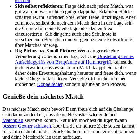
machen
.
Sich selbst reflektieren:
Frage dich nach jedem Match, was
gut war und was nicht so gut geklappt hat. Erfahrene Spieler
schaffen es, im laufenden Spiel einen Hebel umzulegen. Aber
zumindest solltest du nach dem Match dazu in der Lage sein,
die Gründe für deine Niederlage oder deinen Sieg
einzusortieren. Gib dir gerne auch eine Schulnote in
verschiedenen Bereichen und vergleiche deine Entwicklung
über Matches hinweg.
Big Picture vs. Small Picture:
Wenn du gerade eine
Veränderung vorgenommen hast, z.B. die
Umstellung deines
Aufschlaggriffs von Bratpfanne auf Hammergriff
, kannst du
nicht erwarten, dass es schon im Match klappt. Schraube
daher deine Erwartungshaltung herunter und freue dich, wenn
kleine Dinge funktionieren. Versteife dich nicht auf einen
drohenden
Doppelfehler
, sondern glaube an den Prozess.
Genieße dein nächstes Match
Das nächste Match steht bevor? Dann freue dich auf die Challenge
statt daran zu denken, dass deine Nervosität wieder deinen
Matchplan
zerstören könnte. Natürlich möchtest du irgendwann
bessere Gegner schlagen
, aber bis du dir höhere Ziele setzen kannst,
musst du erstmal mit der Drucksituation im Turnier zurechtkommen
und deine Matchreife langsam aufbauen.