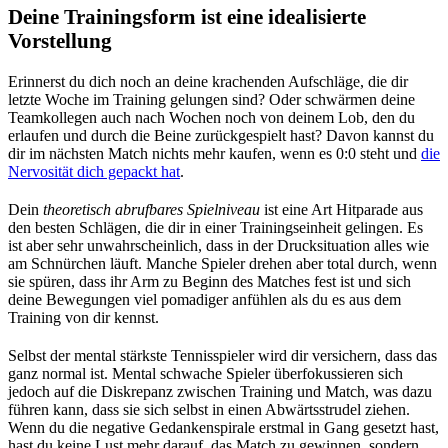
Deine Trainingsform ist eine idealisierte
Vorstellung
Erinnerst du dich noch an deine krachenden Aufschläge, die dir
letzte Woche im Training gelungen sind? Oder schwärmen deine
Teamkollegen auch nach Wochen noch von deinem Lob, den du
erlaufen und durch die Beine zurückgespielt hast? Davon kannst du
dir im nächsten Match nichts mehr kaufen, wenn es 0:0 steht und
die
Nervosität dich gepackt hat
.
Dein
theoretisch abrufbares Spielniveau
ist eine Art Hitparade aus
den besten Schlägen, die dir in einer Trainingseinheit gelingen. Es
ist aber sehr unwahrscheinlich, dass in der Drucksituation alles wie
am Schnürchen läuft. Manche Spieler drehen aber total durch, wenn
sie spüren, dass ihr Arm zu Beginn des Matches fest ist und sich
deine Bewegungen viel pomadiger anfühlen als du es aus dem
Training von dir kennst.
Selbst der mental stärkste Tennisspieler wird dir versichern, dass das
ganz normal ist. Mental schwache Spieler überfokussieren sich
jedoch auf die Diskrepanz zwischen Training und Match, was dazu
führen kann, dass sie sich selbst in einen Abwärtsstrudel ziehen.
Wenn du die negative Gedankenspirale erstmal in Gang gesetzt hast,
hast du keine Lust mehr darauf, das Match zu gewinnen, sondern