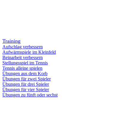
Training
Aufschlag verbessern
Aufwärmspiele im Kleinfeld
Beinarbeit verbessern
Stellungsspiel im Tennis
Tennis alleine spielen
Übungen aus dem Korb
Übungen für zwei Spieler
Übungen für drei Spieler
Übungen für vier Spieler
Übungen zu fünft oder sechst