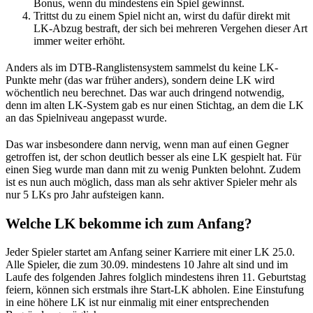
Bonus, wenn du mindestens ein Spiel gewinnst.
Trittst du zu einem Spiel nicht an, wirst du dafür direkt mit
LK-Abzug bestraft, der sich bei mehreren Vergehen dieser Art
immer weiter erhöht.
Anders als im DTB-Ranglistensystem sammelst du keine LK-
Punkte mehr (das war früher anders), sondern deine LK wird
wöchentlich neu berechnet. Das war auch dringend notwendig,
denn im alten LK-System gab es nur einen Stichtag, an dem die LK
an das Spielniveau angepasst wurde.
Das war insbesondere dann nervig, wenn man auf einen Gegner
getroffen ist, der schon deutlich besser als eine LK gespielt hat. Für
einen Sieg wurde man dann mit zu wenig Punkten belohnt. Zudem
ist es nun auch möglich, dass man als sehr aktiver Spieler mehr als
nur 5 LKs pro Jahr aufsteigen kann.
Welche LK bekomme ich zum Anfang?
Jeder Spieler startet am Anfang seiner Karriere mit einer LK 25.0.
Alle Spieler, die zum 30.09. mindestens 10 Jahre alt sind und im
Laufe des folgenden Jahres folglich mindestens ihren 11. Geburtstag
feiern, können sich erstmals ihre Start-LK abholen. Eine Einstufung
in eine höhere LK ist nur einmalig mit einer entsprechenden