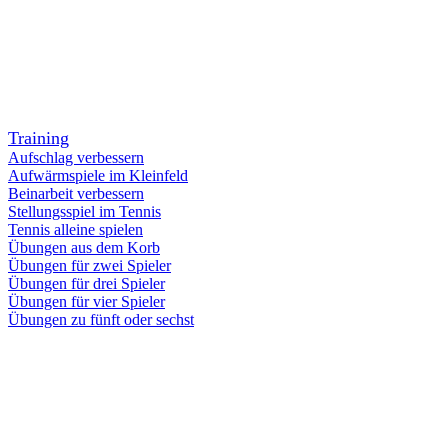
Training
Aufschlag verbessern
Aufwärmspiele im Kleinfeld
Beinarbeit verbessern
Stellungsspiel im Tennis
Tennis alleine spielen
Übungen aus dem Korb
Übungen für zwei Spieler
Übungen für drei Spieler
Übungen für vier Spieler
Übungen zu fünft oder sechst