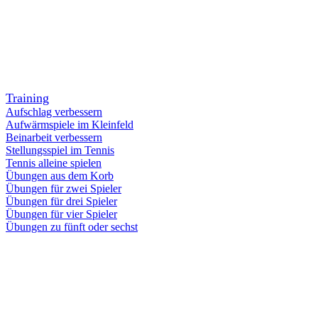
Training
Aufschlag verbessern
Aufwärmspiele im Kleinfeld
Beinarbeit verbessern
Stellungsspiel im Tennis
Tennis alleine spielen
Übungen aus dem Korb
Übungen für zwei Spieler
Übungen für drei Spieler
Übungen für vier Spieler
Übungen zu fünft oder sechst