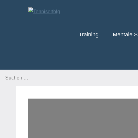
Zum
Inhalt
springen
Training
Mentale S
Tenniserfolg
Suchen
nach: