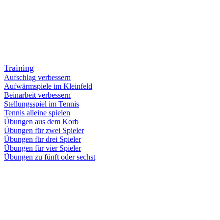
Training
Aufschlag verbessern
Aufwärmspiele im Kleinfeld
Beinarbeit verbessern
Stellungsspiel im Tennis
Tennis alleine spielen
Übungen aus dem Korb
Übungen für zwei Spieler
Übungen für drei Spieler
Übungen für vier Spieler
Übungen zu fünft oder sechst