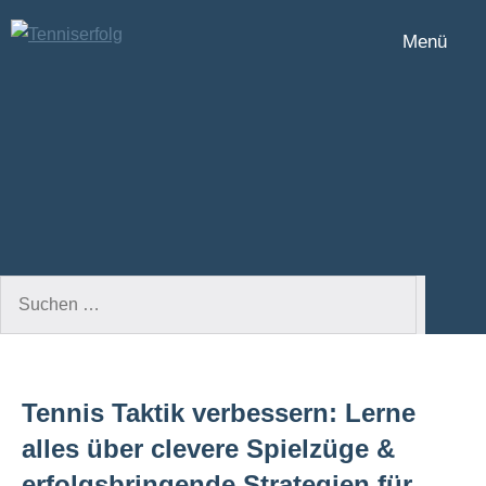
Zum
Menü
Inhalt
Tenniserfolg
springen
Suchen
Such
nach:
Tennis Taktik verbessern: Lerne
alles über clevere Spielzüge &
erfolgsbringende Strategien für